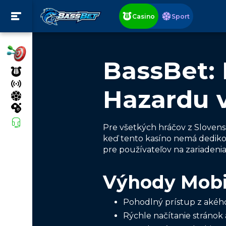
Casino
Sport
BassBet: 
Hazardu v
Pre všetkých hráčov z Slovensk
keď tento kasíno nemá dediko
pre používateľov na zariadeni
Výhody Mobi
Pohodlný prístup z akého
Rýchle načítanie stránok a