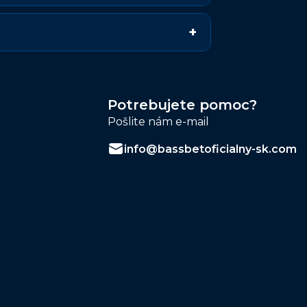
a Neteller nie sú oprávnené na
hback a zvýšené limity výberov.
Potrebujete pomoc?
Pošlite nám e-mail
info@bassbetoficialny-sk.com