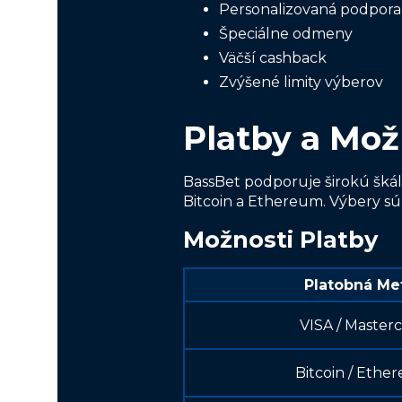
Personalizovaná podpora
Špeciálne odmeny
Väčší cashback
Zvýšené limity výberov
Platby a Mož
BassBet podporuje širokú škál
Bitcoin a Ethereum. Výbery sú 
Možnosti Platby
Platobná Me
VISA / Master
Bitcoin / Ethe