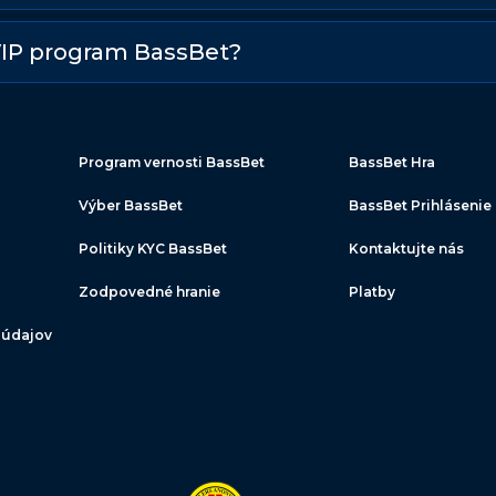
e bonusu je obvykle 10 až 20 EUR, ale vklady cez Skrill 
IP program BassBet?
 personalizovanú podporu, špeciálne odmeny, väčší cas
Program vernosti BassBet
BassBet Hra
Výber BassBet
BassBet Prihlásenie
Politiky KYC BassBet
Kontaktujte nás
Zodpovedné hranie
Platby
 údajov