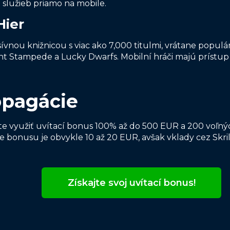
služieb priamo na mobile.
Hier
vnou knižnicou s viac ako 7,000 titulmi, vrátane populá
 Stampede a Lucky Dwarfs. Mobilní hráči majú prístu
opagácie
žete využiť uvítací bonus 100% až do 500 EUR a 200 voľný
e bonusu je obvykle 10 až 20 EUR, avšak vklady cez Skril
Získajte svoj uvítací bonus!