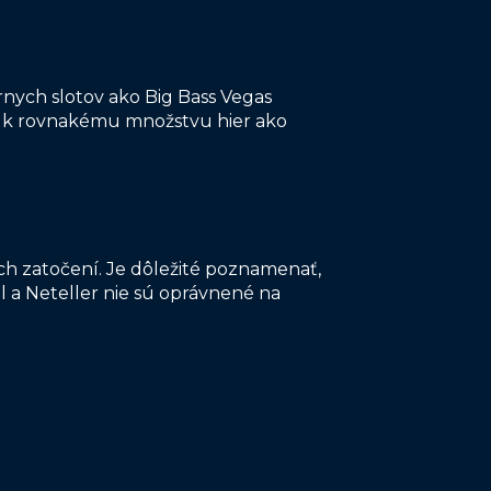
rnych slotov ako Big Bass Vegas
p k rovnakému množstvu hier ako
ch zatočení. Je dôležité poznamenať,
l a Neteller nie sú oprávnené na