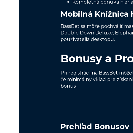
Kompletná ponuka hier a 
Mobilná Knižnica 
BassBet
sa môže pochváliť masí
Double Down Deluxe, Elephant
používatelia desktopu.
Bonusy a Pr
Pri registrácii na BassBet mô
že minimálny vklad pre získani
bonus.
Prehľad Bonusov